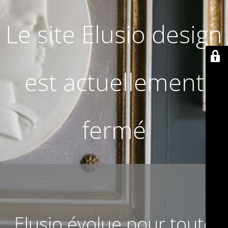
Le site Elusio design
est actuellement
fermé
Elusio évolue pour toute