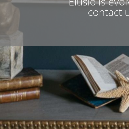
Elusio is evo
contact u