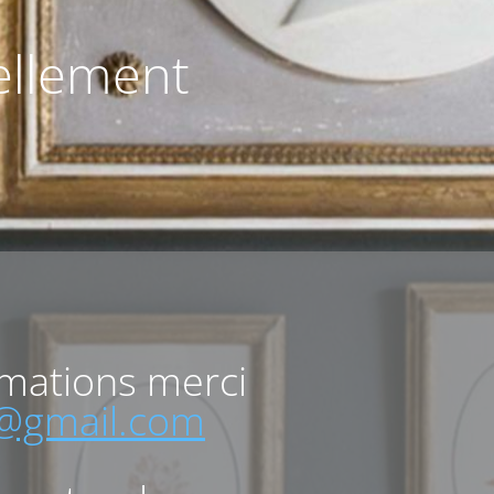
uellement
rmations merci
o@gmail.com