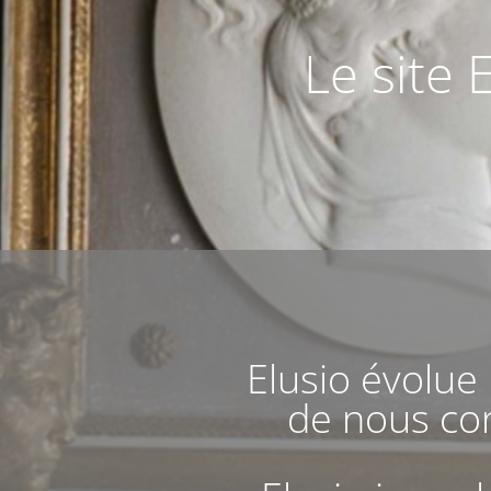
Le site 
Elusio évolue
de nous con