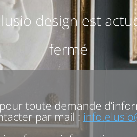
Elusio design est act
fermé
 pour toute demande d’info
tacter par mail :
info.elusi