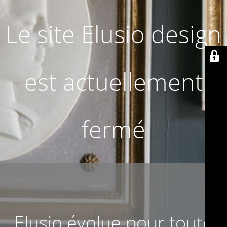
Le site Elusio design
est actuellement
fermé
Elusio évolue pour toute