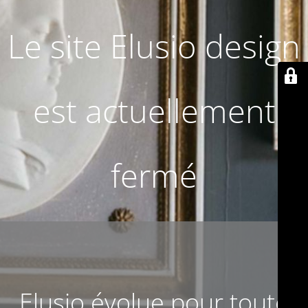
Le site Elusio design
est actuellement
fermé
Elusio évolue pour toute