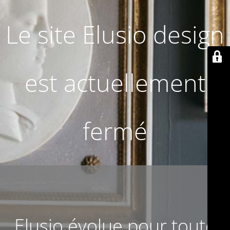
Le site Elusio design
est actuellement
fermé
Elusio évolue pour toute