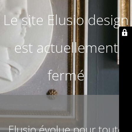
Le site Elusio design
est actuellement
fermé
Elusio évolue pour toute