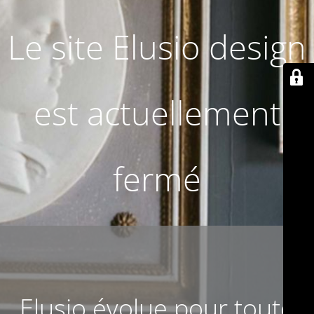
Le site Elusio design
est actuellement
fermé
Elusio évolue pour toute