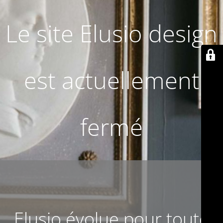
Le site Elusio design
est actuellement
fermé
Elusio évolue pour toute