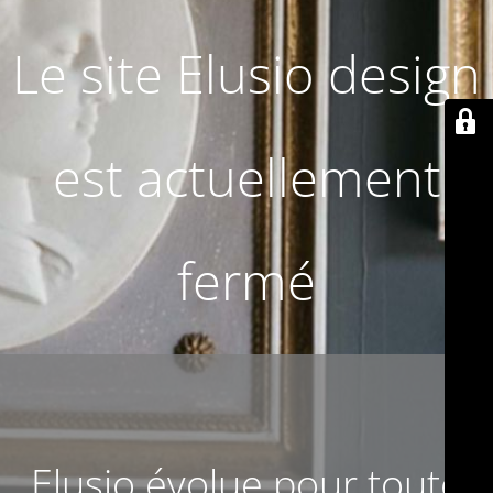
Le site Elusio design
est actuellement
fermé
Elusio évolue pour toute