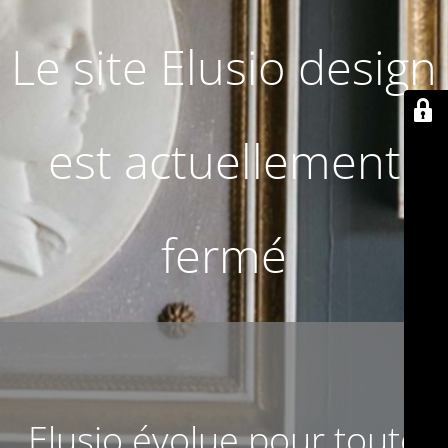
Le site Elusio design
est actuellement
fermé
Elusio évolue pour toute