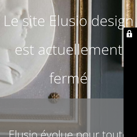
Le site Elusio design
est actuellement
fermé
Elusio évolue pour toute