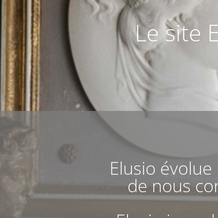
Le site 
Elusio évolue
de nous con