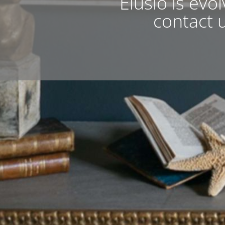
Elusio is evo
contact u