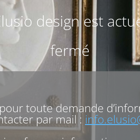
Elusio design est act
fermé
 pour toute demande d’info
tacter par mail :
info.elusi