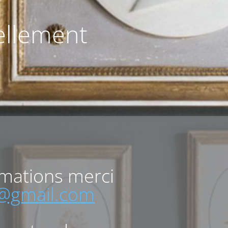
uellement
rmations merci
o@gmail.com