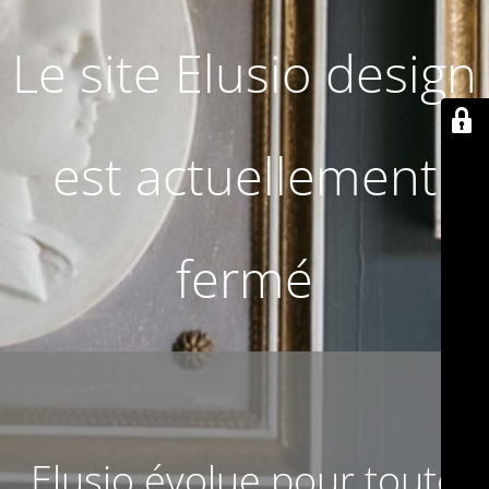
Le site Elusio design
est actuellement
fermé
Elusio évolue pour toute