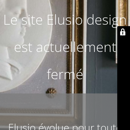
Le site Elusio design
est actuellement
fermé
Elusio évolue pour toute