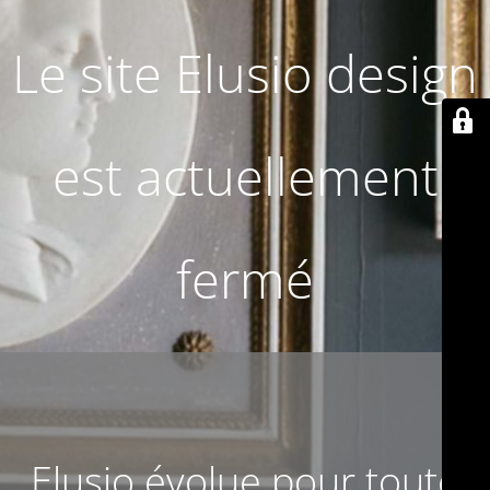
Le site Elusio design
est actuellement
fermé
Elusio évolue pour toute