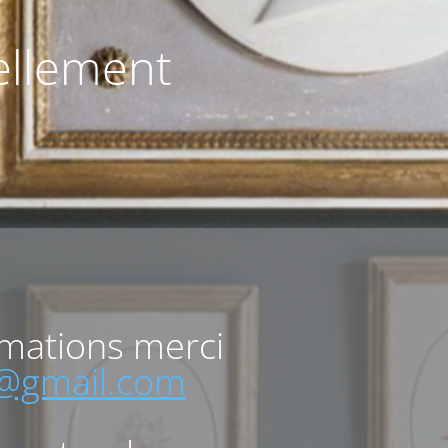
uellement
rmations merci
o@gmail.com