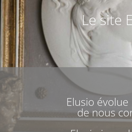
Le site 
Elusio évolue
de nous con