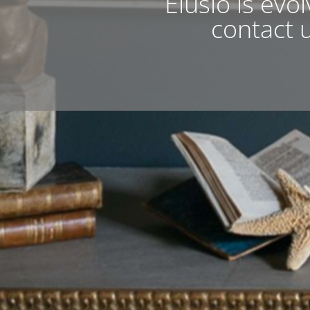
Elusio is evo
contact u