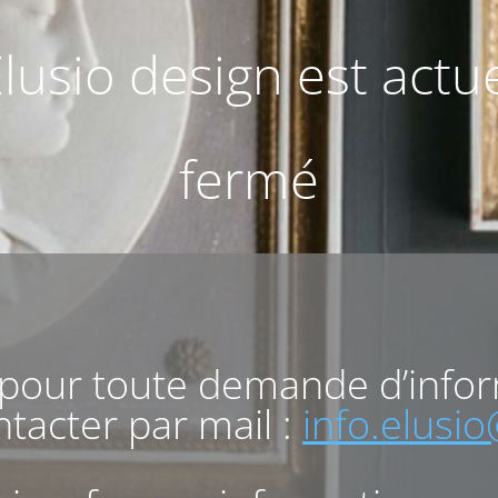
Elusio design est act
fermé
 pour toute demande d’info
tacter par mail :
info.elusi