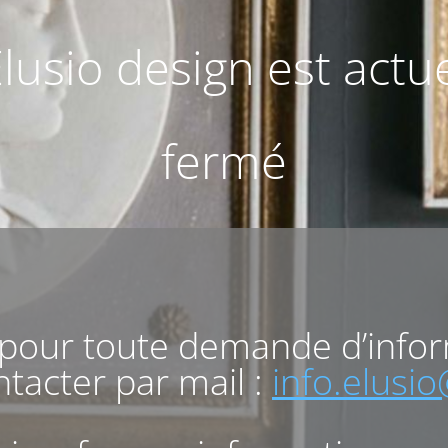
Elusio design est act
fermé
 pour toute demande d’info
tacter par mail :
info.elusi