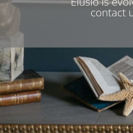
Elusio is evo
contact u