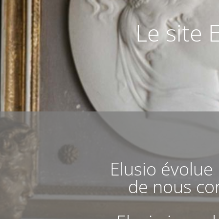
Le site 
Elusio évolue
de nous con