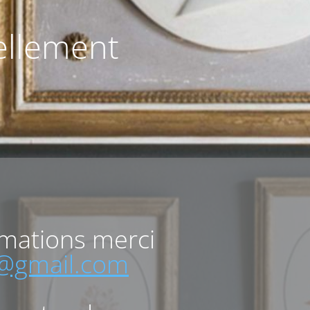
uellement
rmations merci
o@gmail.com