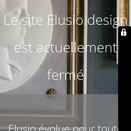
Le site Elusio design
est actuellement
fermé
Elusio évolue pour toute