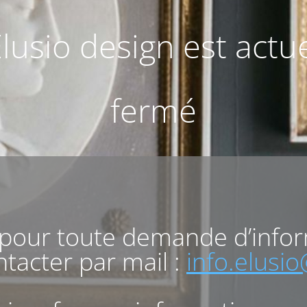
Elusio design est act
fermé
 pour toute demande d’info
tacter par mail :
info.elusi