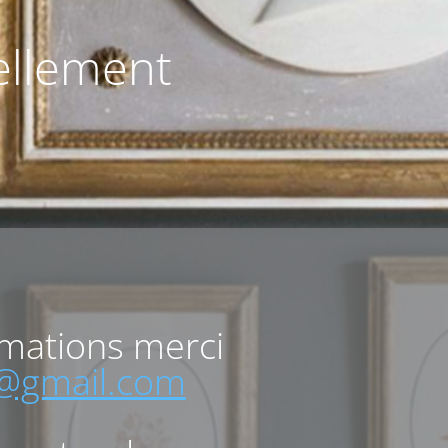
uellement
rmations merci
o@gmail.com