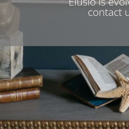
Elusio is evo
contact u