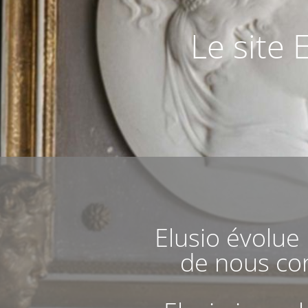
Le site 
Elusio évolue
de nous con