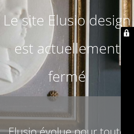
Le site Elusio design
est actuellement
fermé
Elusio évolue pour toute