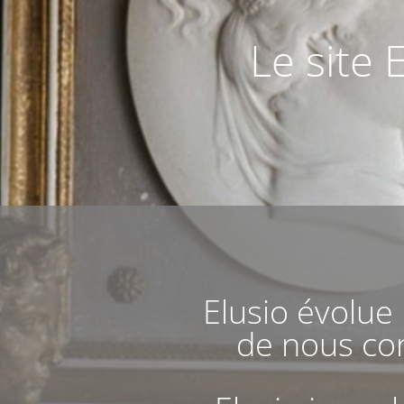
Le site 
Elusio évolue
de nous con