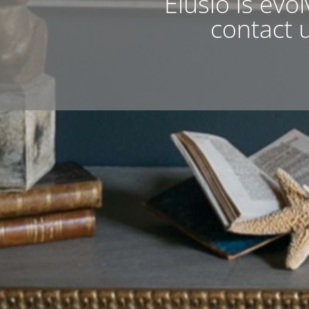
Elusio is evo
contact u