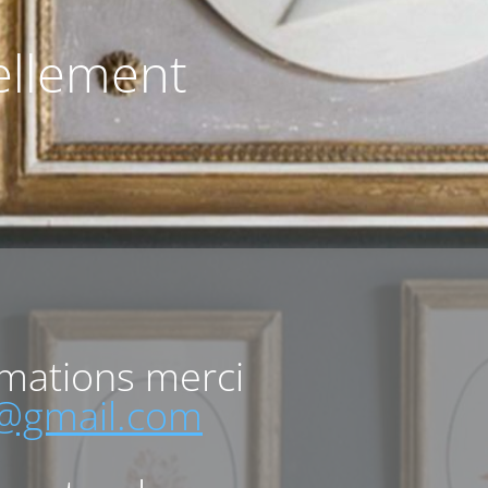
uellement
rmations merci
o@gmail.com