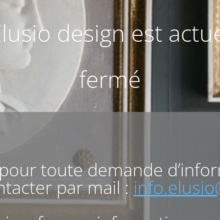
Elusio design est act
fermé
 pour toute demande d’info
tacter par mail :
info.elusi