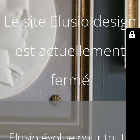
Le site Elusio design
est actuellement
fermé
Elusio évolue pour toute