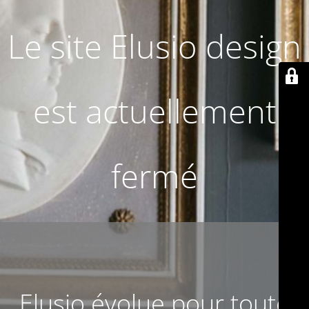
Le site Elusio design
est actuellement
fermé
Elusio évolue pour toute