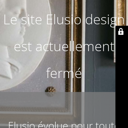
Le site Elusio design
est actuellement
fermé
Elusio évolue pour toute