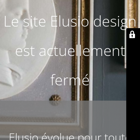
Le site Elusio design
est actuellement
fermé
Elusio évolue pour toute